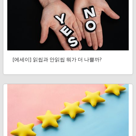
[에세이] 읽씹과 안읽씹 뭐가 더 나쁠까?