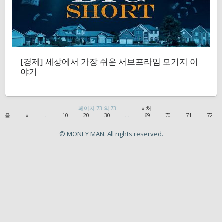
[경제] 세상에서 가장 쉬운 서브프라임 모기지 이
야기
페이지 73 의 73
« 처
음
«
...
10
20
30
...
69
70
71
72
© MONEY MAN. All rights reserved.