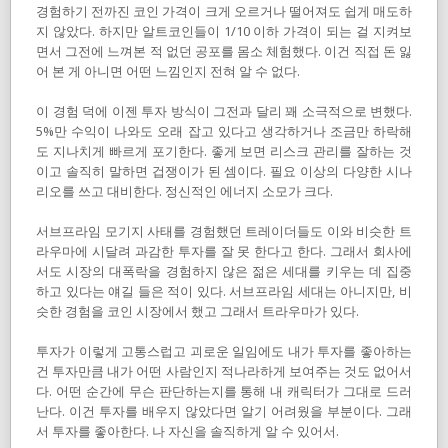
경험하기 전까진 코인 가격이 크게 오르거나 떨어져도 쉽게 매도하
지 않았다. 하지만 알트코인들이 1/10 이하 가격이 되는 걸 지켜보
면서 그전에 느껴본 적 없던 공포를 몸소 체험했다. 이건 직접 돈 잃
어 본 게 아니면 어떤 느낌인지 전혀 알 수 없다.
이 경험 덕에 이젠 투자 방식이 그전과 달리 꽤 소극적으로 변했다.
5%만 수익이 나와도 오래 잡고 있다고 생각하거나 조금만 하락해
도 지나치게 빠르게 포기한다. 좋게 보면 리스크 관리를 잘하는 것
이고 솔직히 말하면 겁쟁이가 된 셈이다. 필요 이상의 다양한 시나
리오를 쓰고 대비한다. 정신적인 에너지 소모가 크다.
서브프라임 모기지 사태를 경험했던 트레이더들도 이와 비슷한 트
라우마에 시달려 과감한 투자를 잘 못 한다고 한다. 그래서 회사에
서도 시장의 대폭락을 경험하지 않은 젊은 세대를 키우는 데 집중
하고 있다는 얘길 들은 적이 있다. 서브프라임 세대는 아니지만, 비
슷한 경험을 코인 시장에서 했고 그래서 트라우마가 있다.
투자가 이렇게 고통스럽고 괴로운 일임에도 내가 투자를 좋아하는
건 투자만큼 내가 어떤 사람인지 적나라하게 보여주는 것도 없어서
다. 어떤 순간에 무슨 판단하는지를 통해 내 캐릭터가 그대로 드러
난다. 이건 투자를 배우지 않았다면 알기 어려웠을 부분이다. 그래
서 투자를 좋아한다. 나 자신을 솔직하게 알 수 있어서.