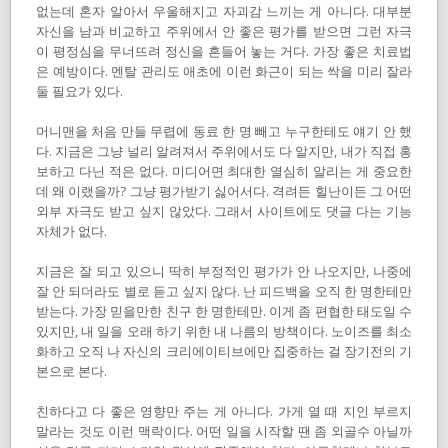
없는데 혼자 알아서 우울해지고 자괴감 느끼는 게 아니다. 대부분
자신을 남과 비교하고 주위에서 안 좋은 평가를 받으면 그런 자극
이 평정심을 무너뜨려 정신을 흔들어 놓는 거다. 가장 좋은 치료법
은 예방이다. 멘탈 관리도 애초에 이런 화근이 되는 싹을 미리 잘라
둘 필요가 있다.
머니맨을 처음 만들 무렵에 동료 한 명 빼고 누구한테도 얘기 안 했
다. 지금은 그냥 널리 알려져서 주위에서도 다 알지만, 내가 직접 홍
보하고 다닌 적은 없다. 미디어면 최대한 열심히 알리는 게 중요한
데 왜 이랬을까? 그냥 평가받기 싫어서다. 격려든 힐난이든 그 어떤
외부 자극도 받고 싶지 않았다. 그래서 사이트에도 댓글 다는 기능
자체가 없다.
지금은 잘 되고 있으니 딱히 부정적인 평가가 안 나오지만, 나중에
잘 안 되더라도 별로 듣고 싶지 않다. 난 피드백을 오직 한 명한테만
받는다. 가장 믿을만한 친구 한 명한테만. 이게 좀 편협한 태도일 수
있지만, 내 일을 오래 하기 위한 내 나름의 방책이다. 노이즈를 최소
화하고 오직 나 자신의 크리에이티브에만 집중하는 걸 장기전의 기
본으로 본다.
친하다고 다 좋은 영향만 주는 게 아니다. 가게 열 때 지인 부르지
말라는 것도 이런 맥락이다. 어떤 일을 시작할 땐 좀 외골수 아닐까