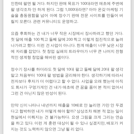
인한테 팔면 될 거다. 하지만 판매 목표가 100대라면 애초에 주변에
팔 생각조차 안 하게 된다. 그럼 1,000대라면? 아마 온갖 마케팅 기
술을 총동원함을 넘어 아예 정수기 판매 전문 사이트를 만들어 버
릴지 모른다. 관련 커뮤니티도 운영하고.
요즘 후회하는 건 내가 너무 작은 시장에서 장사하려고 했던 거다.
첫 달에 매출 100 찍고 둘째 달에 200 찍고 이렇게 점진적으로 늘려
나가려고 했다. 이런 건 사업이 아니다. 한계 매출이 너무 낮은 시장
에 자리를 잡았다. 첫 창업 실패의 트라우마가 너무 큰 나머지 전형
적인 생계형 창업을 해버린 셈이다.
정수기 장사를 하더라도 첫 달에 10대 팔고 둘째 달에 20대 팔 생각
말고 처음부터 100대 팔 방법을 궁리해야 한다. 생각하기에 따라서
전자보다 후자가 더 어렵다고 할 수 없다. 사업을 오래 했는데 아직
도 회사가 구멍가게인 건 내가 애초에 큰 꿈을 품어 본 적이 없어서
그런 건 아닌지 많은 반성이 된다.
만약 신이 나타나 내년까지 매출을 10배로 안 늘리면 가만 안 두겠
다고 협박하면 내가 어떻게 해야 할까? 상상조차 해본 적 없는 일이
현실에서 이뤄지는 건 불가능하다. 요샌 그림을 크게 그리는 연습
을 하고 있다. 이런 게 훈련 대상이 될 수 있나 싶겠지만, 배포가 커
지는 것도 노력하지 않으면 그냥 될 리 없다.