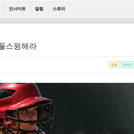
인사이트
칼럼
스토리
 풀스윙해라
칼럼
에세이