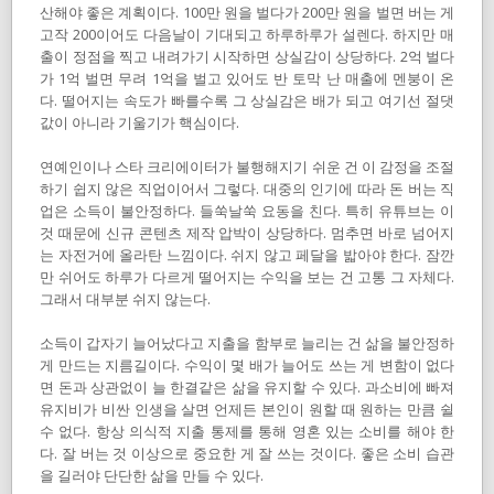
산해야 좋은 계획이다. 100만 원을 벌다가 200만 원을 벌면 버는 게
고작 200이어도 다음날이 기대되고 하루하루가 설렌다. 하지만 매
출이 정점을 찍고 내려가기 시작하면 상실감이 상당하다. 2억 벌다
가 1억 벌면 무려 1억을 벌고 있어도 반 토막 난 매출에 멘붕이 온
다. 떨어지는 속도가 빠를수록 그 상실감은 배가 되고 여기선 절댓
값이 아니라 기울기가 핵심이다.
연예인이나 스타 크리에이터가 불행해지기 쉬운 건 이 감정을 조절
하기 쉽지 않은 직업이어서 그렇다. 대중의 인기에 따라 돈 버는 직
업은 소득이 불안정하다. 들쑥날쑥 요동을 친다. 특히 유튜브는 이
것 때문에 신규 콘텐츠 제작 압박이 상당하다. 멈추면 바로 넘어지
는 자전거에 올라탄 느낌이다. 쉬지 않고 페달을 밟아야 한다. 잠깐
만 쉬어도 하루가 다르게 떨어지는 수익을 보는 건 고통 그 자체다.
그래서 대부분 쉬지 않는다.
소득이 갑자기 늘어났다고 지출을 함부로 늘리는 건 삶을 불안정하
게 만드는 지름길이다. 수익이 몇 배가 늘어도 쓰는 게 변함이 없다
면 돈과 상관없이 늘 한결같은 삶을 유지할 수 있다. 과소비에 빠져
유지비가 비싼 인생을 살면 언제든 본인이 원할 때 원하는 만큼 쉴
수 없다. 항상 의식적 지출 통제를 통해 영혼 있는 소비를 해야 한
다. 잘 버는 것 이상으로 중요한 게 잘 쓰는 것이다. 좋은 소비 습관
을 길러야 단단한 삶을 만들 수 있다.