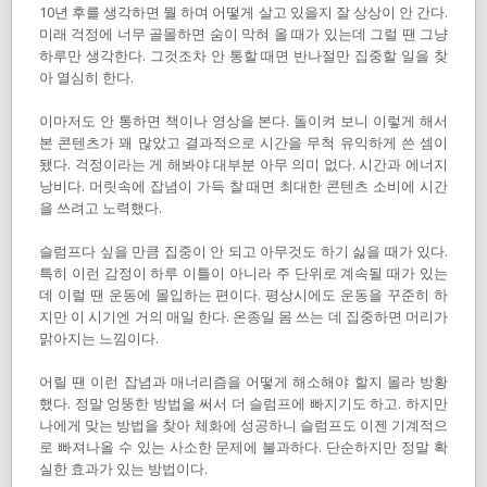
10년 후를 생각하면 뭘 하며 어떻게 살고 있을지 잘 상상이 안 간다.
미래 걱정에 너무 골몰하면 숨이 막혀 올 때가 있는데 그럴 땐 그냥
하루만 생각한다. 그것조차 안 통할 때면 반나절만 집중할 일을 찾
아 열심히 한다.
이마저도 안 통하면 책이나 영상을 본다. 돌이켜 보니 이렇게 해서
본 콘텐츠가 꽤 많았고 결과적으로 시간을 무척 유익하게 쓴 셈이
됐다. 걱정이라는 게 해봐야 대부분 아무 의미 없다. 시간과 에너지
낭비다. 머릿속에 잡념이 가득 찰 때면 최대한 콘텐츠 소비에 시간
을 쓰려고 노력했다.
슬럼프다 싶을 만큼 집중이 안 되고 아무것도 하기 싫을 때가 있다.
특히 이런 감정이 하루 이틀이 아니라 주 단위로 계속될 때가 있는
데 이럴 땐 운동에 몰입하는 편이다. 평상시에도 운동을 꾸준히 하
지만 이 시기엔 거의 매일 한다. 온종일 몸 쓰는 데 집중하면 머리가
맑아지는 느낌이다.
어릴 땐 이런 잡념과 매너리즘을 어떻게 해소해야 할지 몰라 방황
했다. 정말 엉뚱한 방법을 써서 더 슬럼프에 빠지기도 하고. 하지만
나에게 맞는 방법을 찾아 체화에 성공하니 슬럼프도 이젠 기계적으
로 빠져나올 수 있는 사소한 문제에 불과하다. 단순하지만 정말 확
실한 효과가 있는 방법이다.