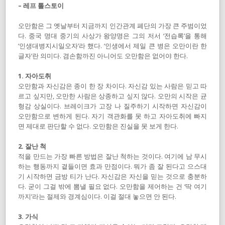
– 레프 톨스토이
오만함은 그 옛날부터 지금까지 인간관계 폐단의 가장 큰 주범이었
다. 중국 명대 중기의 사상가 왕양명은 그의 저서 ‘전습록’을 통해
‘인생대병지시일오자’라 했다. ‘인생에서 제일 큰 병은 오만이란 한
글자’란 의미다. 겸손함까진 아니어도 오만함은 없어야 한다.
1. 자아도취
오만함과 자신감은 종이 한 장 차이다. 자신감 있는 사람은 믿고 따
르고 싶지만, 오만한 사람은 상종하고 싶지 않다. 오만의 시작은 균
형감 상실이다. 브레이크가 고장 나 질주하기 시작하면 자신감이
오만함으로 변하게 된다. 자기 객관화를 못 하고 자아도취에 빠지
면 제대로 판단할 수 없다. 오만함은 진실을 못 보게 한다.
2. 잘난 척
적을 만드는 가장 빠른 방법은 잘난 척하는 것이다. 여기에 남 무시
하는 행동까지 곁들이면 효과 만점이다. 뭐가 좀 잘 된다고 으스대
기 시작하면 금방 티가 난다. 자신감은 자신을 믿는 것으로 충분하
다. 굳이 그걸 밖에 뽐낼 필요 없다. 오만함을 제어하는 건 ‘딱 여기
까지’라는 절제와 경계심이다. 이걸 절대 놓으면 안 된다.
3. 가식