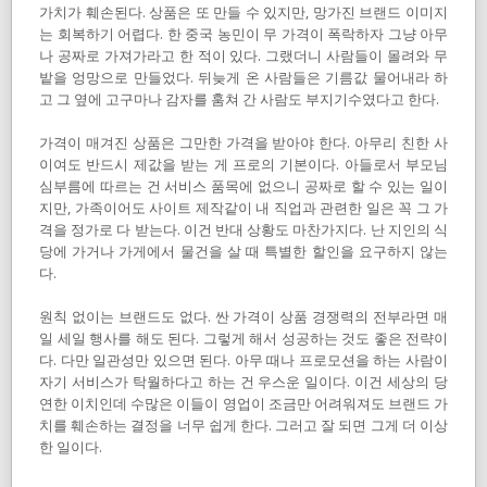
가치가 훼손된다. 상품은 또 만들 수 있지만, 망가진 브랜드 이미지
는 회복하기 어렵다. 한 중국 농민이 무 가격이 폭락하자 그냥 아무
나 공짜로 가져가라고 한 적이 있다. 그랬더니 사람들이 몰려와 무
밭을 엉망으로 만들었다. 뒤늦게 온 사람들은 기름값 물어내라 하
고 그 옆에 고구마나 감자를 훔쳐 간 사람도 부지기수였다고 한다.
가격이 매겨진 상품은 그만한 가격을 받아야 한다. 아무리 친한 사
이여도 반드시 제값을 받는 게 프로의 기본이다. 아들로서 부모님
심부름에 따르는 건 서비스 품목에 없으니 공짜로 할 수 있는 일이
지만, 가족이어도 사이트 제작같이 내 직업과 관련한 일은 꼭 그 가
격을 정가로 다 받는다. 이건 반대 상황도 마찬가지다. 난 지인의 식
당에 가거나 가게에서 물건을 살 때 특별한 할인을 요구하지 않는
다.
원칙 없이는 브랜드도 없다. 싼 가격이 상품 경쟁력의 전부라면 매
일 세일 행사를 해도 된다. 그렇게 해서 성공하는 것도 좋은 전략이
다. 다만 일관성만 있으면 된다. 아무 때나 프로모션을 하는 사람이
자기 서비스가 탁월하다고 하는 건 우스운 일이다. 이건 세상의 당
연한 이치인데 수많은 이들이 영업이 조금만 어려워져도 브랜드 가
치를 훼손하는 결정을 너무 쉽게 한다. 그러고 잘 되면 그게 더 이상
한 일이다.