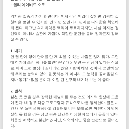
– 헨리 데이비드 소로
의지란 일종의 자기 최면이다. 이게 감정 이입이 잘되면 강력한 실
천력을 보일 수 있지만, 안 되면 오만가지 핑계로 나약함을 확인하
게 된다. 타고난 의지박약은 백약이 무효하다지만, 사실 의지는 정
신력이 아니라 습관에 가깝다. 적절한 훈련을 통해 얼마든지 강해
질 수 있다.
1. 내기
한 달 안에 영어 단어를 만 개 외울 수 있는 사람은 많지 않다. 그런
데 여기에 조건 하나를 붙인다면? 다 외우면 큰 상금이 있다는 식으
로. 아마 그런 보상이 실제라면 많은 사람이 해낼 것이다. 엄밀히 말
해 우리는 능력이 없어 뭘 못하는 게 아니라 그 능력을 끌어올릴 의
지나 동기가 없을 뿐이다. 이럴 땐 친구와 내기해 보는 게 좋다.
2. 벌칙
실천 못 했을 경우 강력한 페널티를 주는 것도 의지력 향상에 도움
이 된다. 내 경우 각종 프로그램과 규칙으로 나를 통제한다. 글은 시
간 내 못 쓰면 폭파당하고 컴퓨터도 너무 오래 쓰면 꺼진다. 이 밖에
실천 못 했을 경우 정말 짜증 날만큼 이상한 페널티가 곳곳에 있다.
처음엔 어색하고 불편하겠지만, 익숙해지면 좋은 습관으로 굳어진
다.